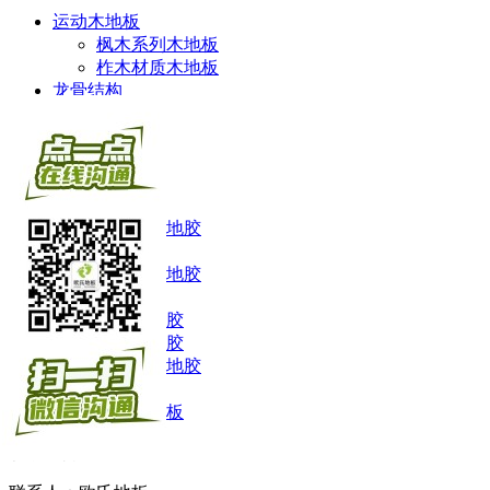
运动木地板
枫木系列木地板
柞木材质木地板
龙骨结构
单层龙骨
双层龙骨
主辅龙骨
板式龙骨
舞蹈地胶
进口舞蹈地胶
小丑地胶
国产舞蹈地胶
运动地胶
乒乓球地胶
羽毛球地胶
综合运动地胶
舞台地板
舞台木地板
联系我们