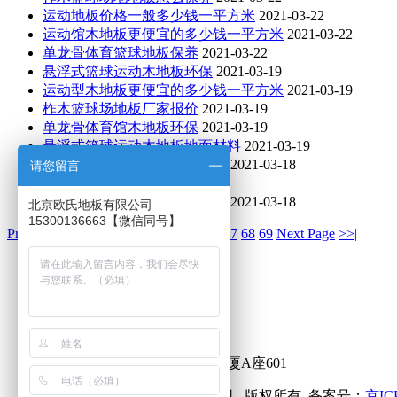
运动地板价格一般多少钱一平方米
2021-03-22
运动馆木地板更便宜的多少钱一平方米
2021-03-22
单龙骨体育篮球地板保养
2021-03-22
悬浮式篮球运动木地板环保
2021-03-19
运动型木地板更便宜的多少钱一平方米
2021-03-19
柞木篮球场地板厂家报价
2021-03-19
单龙骨体育馆木地板环保
2021-03-19
悬浮式篮球运动木地板地面材料
2021-03-19
柞木篮球场地木地板如何保洁
2021-03-18
请您留言
运动地板价钱
2021-03-18
主辅龙骨运动篮球木地板环保
2021-03-18
北京欧氏地板有限公司
15300136663【微信同号】
Previous Page
60
61
62
63
[64]
65
66
67
68
69
Next Page
>>|
欧氏地板
电话：
15300136663
QQ：1194602915
邮箱：1194602915@qq.com
地址：北京石景山中铁创业大厦A座601
© 2020 北京欧氏地板有限公司 版权所有 备案号：
京IC