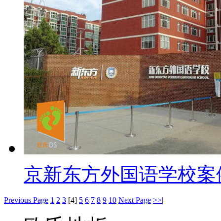
京新东方外国语学校案
Previous Page
1
2
3
[4]
5
6
7
8
9
10
Next Page
>>|