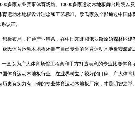
5000多家专业赛事体育场馆、
10000多家运动木地板
舞台剧院以及
体育运动木地板设计理念和工艺标准。欧氏家族全部通过中国体
理体系认证。
，积极布局，打通产业链条，在中国东北和俄罗斯原始森林区建
。欧氏体育运动木地板还拥有自己专业的体育运动木地板安装施
，一直以为
广大体育场馆工程商和甲方
打造满意的
专业比赛体育
中国体育运动木地板行业，在业界树立了较好的口碑。广大体育
有历史有实力有口碑的专业体育运动木地板厂家，才是明智之举