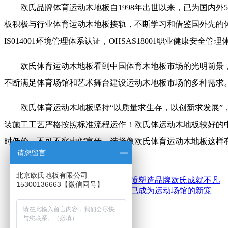
欧氏品牌体育运动木地板自
1998年出世以来，已为国内外
板积极与行业体育运动木地板接轨，不断学习和借鉴国外先的
IS014001环境管理体系认证，OHSAS18001职业健康安全管
欧氏体育运动木地板看到中国体育木地板市场的光明前景
不断满足体育场馆和艺术舞台建设运动木地板市场的多种需求
欧氏体育运动木地板坚持
“以质量求生存，以创新求发展”
装
施工工艺严格按照标准流程运作！
欧氏体运动木地板较好的
时低价，不可不察虚假宣传。选择像欧氏体育运动木地板这样
请您留言
北京欧氏地板有限公司
上一篇：
体育馆运动木地板品质塑造品牌欧氏成就不凡
15300136663【微信同号】
下一篇：
体育场馆运动木地板已成为运动场馆的新宠
欧氏地板