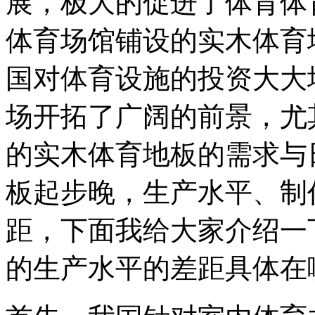
展，极大的促进了体育体
体育场馆铺设的实木体育
国对体育设施的投资大大
场开拓了广阔的前景，尤
的实木体育地板的需求与
板起步晚，生产水平、制
距，下面我给大家介绍一
的生产水平的差距具体在