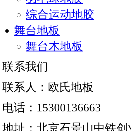
综合运动地胶
舞台地板
舞台木地板
联系我们
联系人：欧氏地板
电话：15300136663
地址：北京石景山中铁创业