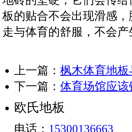
板的贴合不会出现滑感，
走与体育的舒服，不会产
上一篇：
枫木体育地板
下一篇：
体育场馆应该
欧氏地板
电话：
15300136663