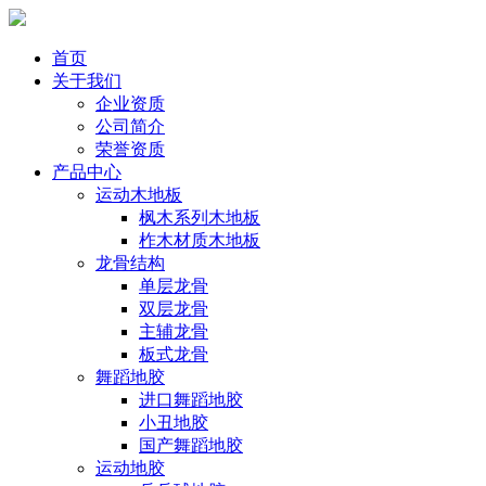
首页
关于我们
企业资质
公司简介
荣誉资质
产品中心
运动木地板
枫木系列木地板
柞木材质木地板
龙骨结构
单层龙骨
双层龙骨
主辅龙骨
板式龙骨
舞蹈地胶
进口舞蹈地胶
小丑地胶
国产舞蹈地胶
运动地胶