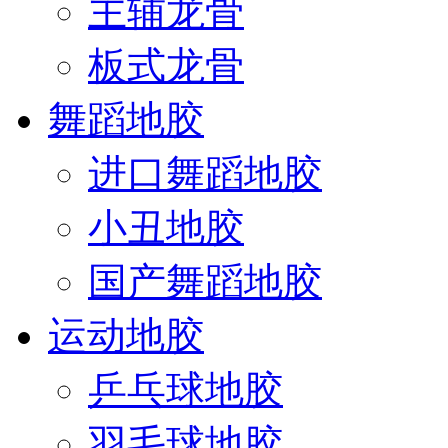
主辅龙骨
板式龙骨
舞蹈地胶
进口舞蹈地胶
小丑地胶
国产舞蹈地胶
运动地胶
乒乓球地胶
羽毛球地胶