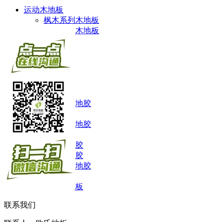
运动木地板
枫木系列木地板
柞木材质木地板
龙骨结构
单层龙骨
双层龙骨
主辅龙骨
板式龙骨
舞蹈地胶
进口舞蹈地胶
小丑地胶
国产舞蹈地胶
运动地胶
乒乓球地胶
羽毛球地胶
综合运动地胶
舞台地板
舞台木地板
联系我们