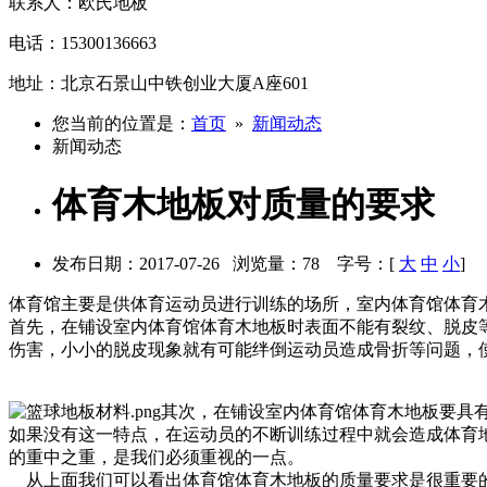
联系人：欧氏地板
电话：15300136663
地址：北京石景山中铁创业大厦A座601
您当前的位置是：
首页
»
新闻动态
新闻动态
体育木地板对质量的要求
发布日期：2017-07-26 浏览量：
78
字号：[
大
中
小
]
体育馆主要是供体育运动员进行训练的场所，室内体育馆体育
首先，在铺设室内体育馆体育木地板时表面不能有裂纹、脱皮
伤害，小小的脱皮现象就有可能绊倒运动员造成骨折等问题，
其次，在铺设室内体育馆体育木地板要具
如果没有这一特点，在运动员的不断训练过程中就会造成体育
的重中之重，是我们必须重视的一点。
从上面我们可以看出体育馆体育木地板的质量要求是很重要的