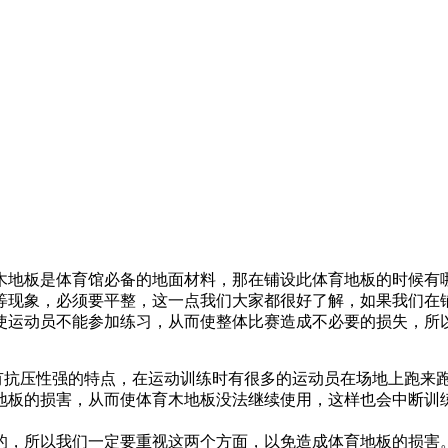
木地板是体育馆必备的地面材料，那在铺设此体育地板的时候有
等现象，必须要平整，这一点我们大家都很好了解，如果我们在
使运动员不能参加练习，从而使整体比赛造成不必要的损失，所
有抗压性强的特点，在运动训练时有很多的运动员在场地上跑来
地板的损害，从而使体育木地板没法继续使用，这样也会中断训
，所以我们一定要重视这两个方面，以免造成体育地板的损害