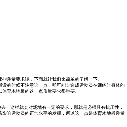
哪些质量要求呢，下面就让我们来简单的了解一下。
铺设的时候不注意这一点，那可能会造成运动员在训练时身体的
以体育木地板的这一点质量要求很重要。
跑去，这样就会对场地有一定的要求，那就是必须具有抗压性，
练影响运动员的正常水平的发挥，所以这一点是体育木地板质量
。